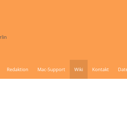
rlin
Redaktion
Mac-Support
Wiki
Kontakt
Dat
P