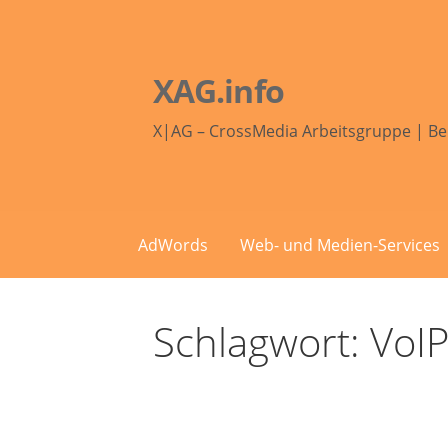
Zum
Inhalt
springen
XAG.info
X|AG – CrossMedia Arbeitsgruppe | Be
AdWords
Web- und Medien-Services
Schlagwort: VoI