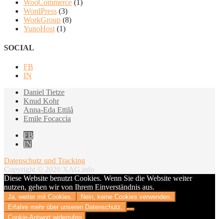
WooCommerce
(1)
WordPress
(3)
WorkGroup
(8)
YunoHost
(1)
SOCIAL
FB
IN
Daniel Tietze
Knud Kohr
Anna-Eda Ettilå
Emile Focaccia
FB
IN
Datenschutz und Tracking
Copyright © 2026 XAG.info
Diese Website benutzt Cookies. Wenn Sie die Website weiter
nutzen, gehen wir von Ihrem Einverständnis aus.
Ja, weiter mit Cookies.
Nein, keine Cookies verwenden.
Erfahre mehr über unseren Datenschutz.
Cookie-Antwort widerrufen