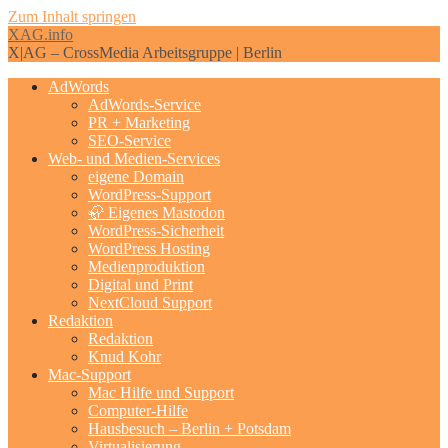
Zum Inhalt springen
XAG.info
X|AG – CrossMedia Arbeitsgruppe | Berlin
AdWords
AdWords-Service
PR + Marketing
SEO-Service
Web- und Medien-Services
eigene Domain
WordPress-Support
🦣 Eigenes Mastodon
WordPress-Sicherheit
WordPress Hosting
Medienproduktion
Digital und Print
NextCloud Support
Redaktion
Redaktion
Knud Kohr
Mac-Support
Mac Hilfe und Support
Computer-Hilfe
Hausbesuch – Berlin + Potsdam
Virtualisierung