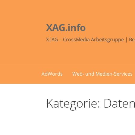
Zum
Inhalt
springen
XAG.info
X|AG – CrossMedia Arbeitsgruppe | Be
AdWords
Web- und Medien-Services
Kategorie: Daten