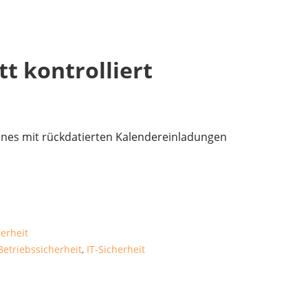
t kontrolliert
hones mit rückdatierten Kalendereinladungen
herheit
 Betriebssicherheit
,
IT-Sicherheit