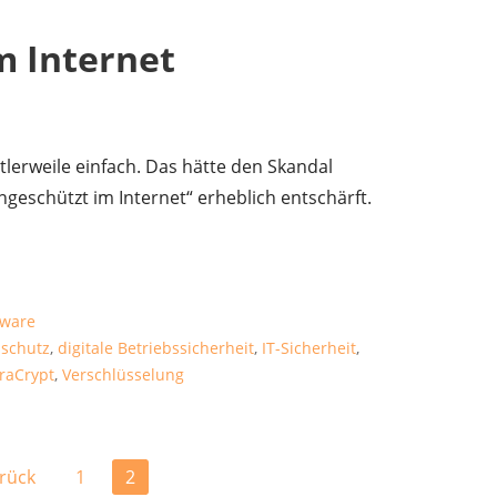
m Internet
tlerweile einfach. Das hätte den Skandal
ngeschützt im Internet“ erheblich entschärft.
tware
schutz
,
digitale Betriebssicherheit
,
IT-Sicherheit
,
raCrypt
,
Verschlüsselung
rück
1
2