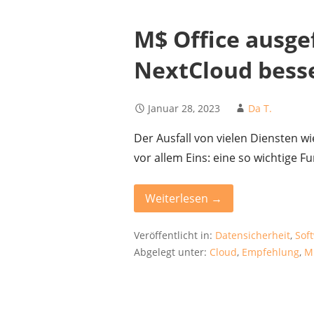
M$ Office ausge
NextCloud bess
Januar 28, 2023
Da T.
Der Ausfall von vielen Diensten w
vor allem Eins: eine so wichtige F
Weiterlesen →
Veröffentlicht in:
Datensicherheit
,
Sof
Abgelegt unter:
Cloud
,
Empfehlung
,
M