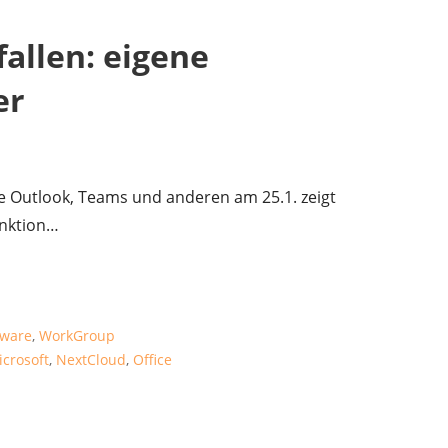
fallen: eigene
er
ie Outlook, Teams und anderen am 25.1. zeigt
unktion…
tware
,
WorkGroup
icrosoft
,
NextCloud
,
Office