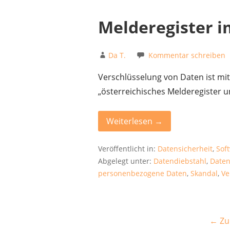
Melderegister i
Da T.
Kommentar schreiben
Verschlüsselung von Daten ist mit
„österreichisches Melderegister u
Weiterlesen →
Veröffentlicht in:
Datensicherheit
,
Sof
Abgelegt unter:
Datendiebstahl
,
Daten
personenbezogene Daten
,
Skandal
,
Ve
Beitrag
← Zu